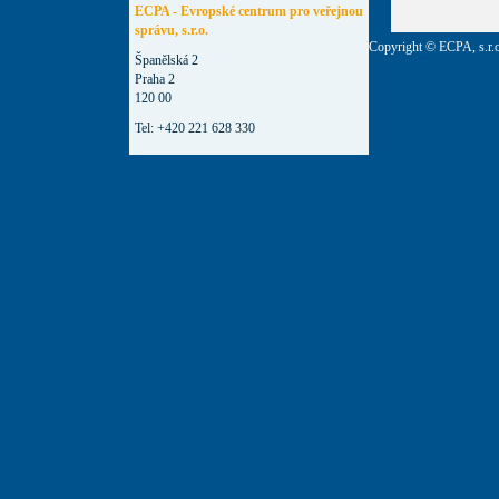
ECPA - Evropské centrum pro veřejnou
správu, s.r.o.
Copyright © ECPA, s.r.
Španělská 2
Praha 2
120 00
Tel: +420 221 628 330