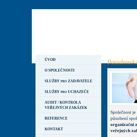
ÚVOD
Poradenská
O SPOLEČNOSTI
SLUŽBY
ZADAVATELE
PRO
SLUŽBY
UCHAZEČE
PRO
AUDIT / KONTROLA
VEŘEJNÝCH ZAKÁZEK
Společnost je
působení spol
REFERENCE
organizační z
KONTAKT
veřejných za